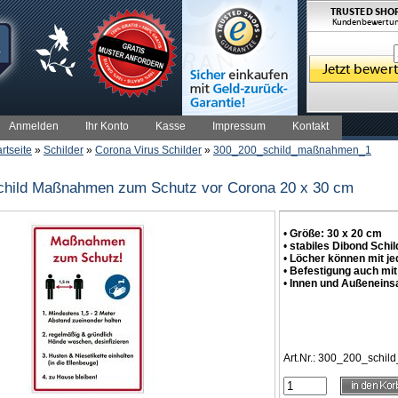
Anmelden
Ihr Konto
Kasse
Impressum
Kontakt
artseite
»
Schilder
»
Corona Virus Schilder
»
300_200_schild_maßnahmen_1
child Maßnahmen zum Schutz vor Corona 20 x 30 cm
•
Größe: 30 x 20 cm
•
stabiles Dibond Schi
•
Löcher können mit j
•
Befestigung auch mi
•
Innen und Außeneinsat
Art.Nr.: 300_200_sch