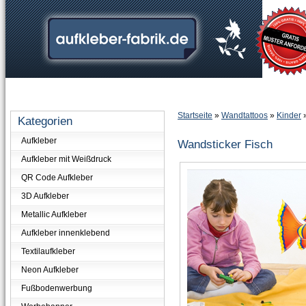
Home
Informationen
Mehr über...
Anmelden
Ihr Konto
Startseite
»
Wandtattoos
»
Kinder
Kategorien
Aufkleber
Wandsticker Fisch
Aufkleber mit Weißdruck
QR Code Aufkleber
3D Aufkleber
Metallic Aufkleber
Aufkleber innenklebend
Textilaufkleber
Neon Aufkleber
Fußbodenwerbung