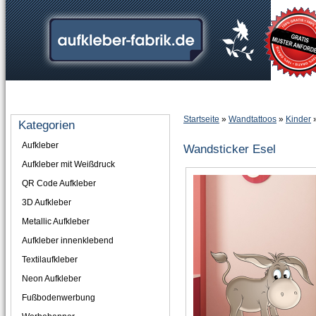
Home
Informationen
Mehr über...
Anmelden
Ihr Konto
Startseite
»
Wandtattoos
»
Kinder
Kategorien
Aufkleber
Wandsticker Esel
Aufkleber mit Weißdruck
QR Code Aufkleber
3D Aufkleber
Metallic Aufkleber
Aufkleber innenklebend
Textilaufkleber
Neon Aufkleber
Fußbodenwerbung