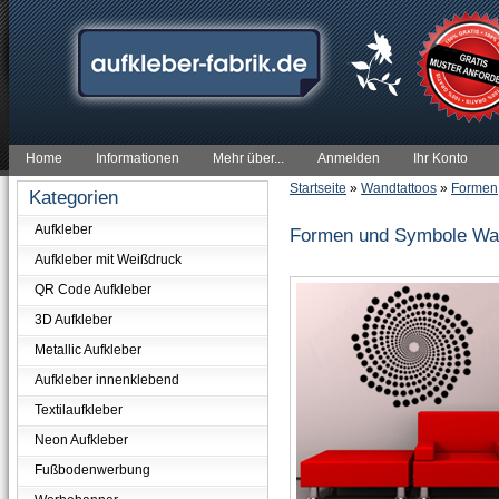
Home
Informationen
Mehr über...
Anmelden
Ihr Konto
Startseite
»
Wandtattoos
»
Formen
Kategorien
Aufkleber
Formen und Symbole Wa
Aufkleber mit Weißdruck
QR Code Aufkleber
3D Aufkleber
Metallic Aufkleber
Aufkleber innenklebend
Textilaufkleber
Neon Aufkleber
Fußbodenwerbung