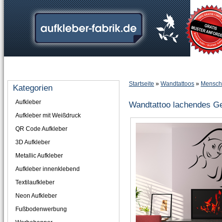
Home
Informationen
Mehr über...
Anmelden
Ihr Konto
Startseite
»
Wandtattoos
»
Mensch
Kategorien
Aufkleber
Wandtattoo lachendes Ge
Aufkleber mit Weißdruck
QR Code Aufkleber
3D Aufkleber
Metallic Aufkleber
Aufkleber innenklebend
Textilaufkleber
Neon Aufkleber
Fußbodenwerbung