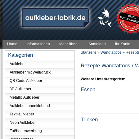
Home
Informationen
Mehr über...
Anmelden
Ihr Konto
Startseite
»
Wandtattoos
»
Rezept
Kategorien
Aufkleber
Rezepte Wandtattoos / W
Aufkleber mit Weißdruck
Weitere Unterkategorien:
QR Code Aufkleber
Essen
3D Aufkleber
Metallic Aufkleber
Aufkleber innenklebend
Textilaufkleber
Trinken
Neon Aufkleber
Fußbodenwerbung