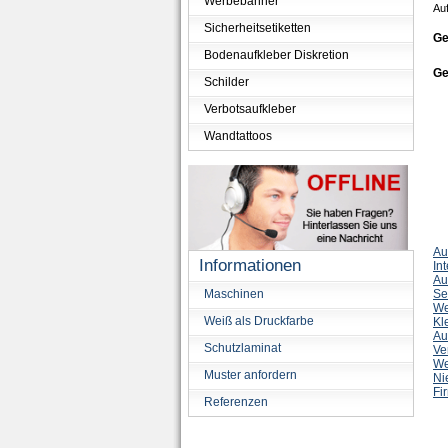
Werbebanner
Auf
Sicherheitsetiketten
Ge
Bodenaufkleber Diskretion
Ge
Schilder
Verbotsaufkleber
Wandtattoos
Au
Informationen
In
Au
Se
Maschinen
We
Weiß als Druckfarbe
Kl
Au
Schutzlaminat
Ve
We
Muster anfordern
Ni
Fi
Referenzen