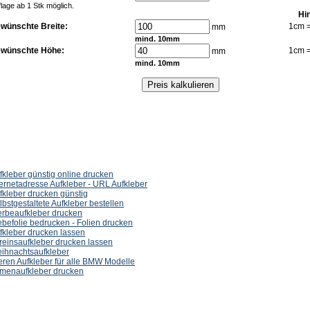
lage ab 1 Stk möglich.
Hi
wünschte Breite:
1cm 
mm
mind. 10mm
wünschte Höhe:
1cm 
mm
mind. 10mm
fkleber günstig online drucken
ternetadresse Aufkleber - URL Aufkleber
fkleber drucken günstig
lbstgestaltete Aufkleber bestellen
rbeaufkleber drucken
ebefolie bedrucken - Folien drucken
fkleber drucken lassen
reinsaufkleber drucken lassen
ihnachtsaufkleber
eren Aufkleber für alle BMW Modelle
rmenaufkleber drucken