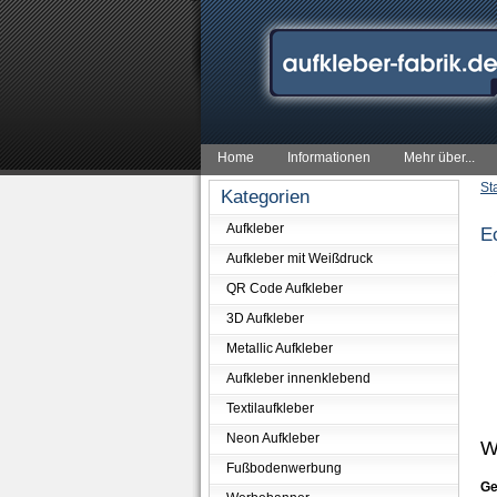
Home
Informationen
Mehr über...
St
Kategorien
Aufkleber
E
Aufkleber mit Weißdruck
QR Code Aufkleber
3D Aufkleber
Metallic Aufkleber
Aufkleber innenklebend
Textilaufkleber
Neon Aufkleber
W
Fußbodenwerbung
Ge